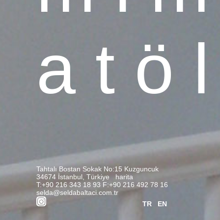
a t ö l
Tahtalı Bostan Sokak No:15 Kuzguncuk
34674 İstanbul, Türkiye
harita
T:+90 216 343 18 93 F:+90 216 492 78 16
selda@seldabaltaci.com.tr
TR
EN