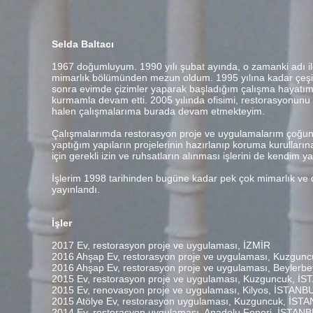
Selda Baltacı
1967 doğumluyum. 1990 yılı şubat ayında, o zamanki adı il
mimarlık bölümünden mezun oldum. 1995 yılına kadar çeşitli
sonra evimde çizimler yaparak başladığım çalışma hayatım 
kurmamla devam etti. 2005 yılında ofisimi, restorasyonunu
halen çalışmalarıma burada devam etmekteyim.
Çalışmalarımda restorasyon proje ve uygulamalarım çoğun
yaptığım yapıların projelerinin hazırlanıp koruma kurullar
için gerekli izin ve ruhsatların alınması işlerini de kendim
İşlerim 1998 tarihinden bugüne kadar pek çok mimarlık ve 
yayınlandı.
İşler
2017 Ev, restorasyon proje ve uygulaması, İZMİR
2016 Ahşap Ev, restorasyon proje ve uygulaması, Kuzgun
2016 Ahşap Ev, restorasyon proje ve uygulaması, Beylerb
2015 Ev, restorasyon proje ve uygulaması, Kuzguncuk, İ
2015 Ev, renovasyon proje ve uygulaması, Kilyos, İSTANB
2015 Atölye Ev, restorasyon uygulaması, Kuzguncuk, İST
2014 Ev, restorasyon uygulaması, Anadolu Feneri, İSTAN