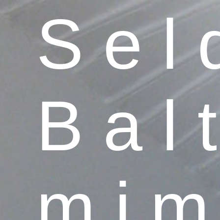
S e l 
B a l t
m i m 