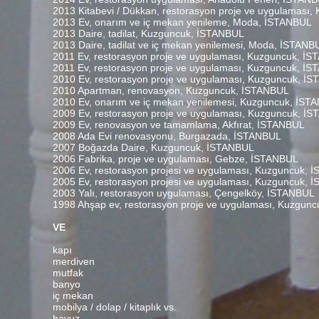
2013 Kitabevi / Dükkan, restorasyon proje ve uygulaması
2013 Ev, onarım ve iç mekan yenileme, Moda, İSTANBUL
2013 Daire, tadilat, Kuzguncuk, İSTANBUL
2013 Daire, tadilat ve iç mekan yenilemesi, Moda, İSTANB
2011 Ev, restorasyon proje ve uygulaması, Kuzguncuk, İ
2011 Ev, restorasyon proje ve uygulaması, Kuzguncuk, İ
2010 Ev, restorasyon proje ve uygulaması, Kuzguncuk, İ
2010 Apartman, renovasyon, Kuzguncuk, İSTANBUL
2010 Ev, onarım ve iç mekan yenilemesi, Kuzguncuk, İST
2009 Ev, restorasyon proje ve uygulaması, Kuzguncuk, İ
2009 Ev, renovasyon ve tamamlama, Akfırat, İSTANBUL
2008 Ada Evi renovasyonu, Burgazada, İSTANBUL
2007 Boğazda Daire, Kuzguncuk, İSTANBUL
2006 Fabrika, proje ve uygulaması, Gebze, İSTANBUL
2006 Ev, restorasyon projesi ve uygulaması, Kuzguncuk,
2005 Ev, restorasyon projesi ve uygulaması, Kuzguncuk,
2003 Yalı, restorasyon uygulaması, Çengelköy, İSTANBUL
1998 Ahşap ev, restorasyon proje ve uygulaması, Kuzgun
VE
kapı
merdiven
mutfak
banyo
iç mekan
mobilya / dolap / kitaplık vs.
havuz