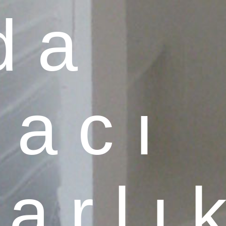
d a
 a c ı
a r l ı 