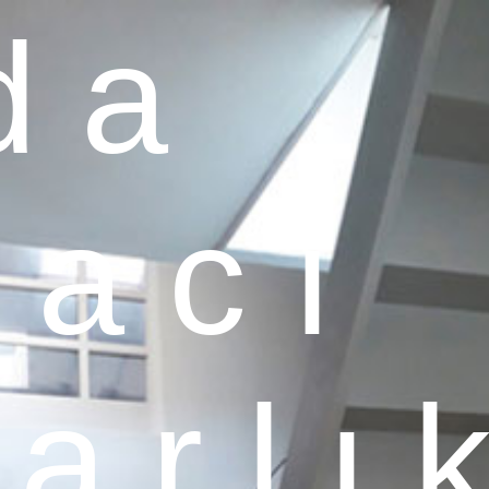
d a
 a c ı
a r l ı 