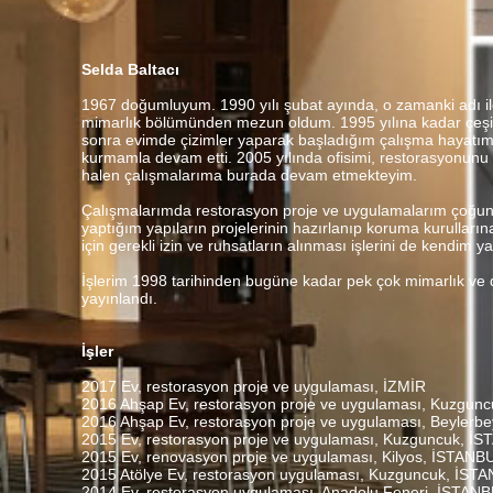
Selda Baltacı
1967 doğumluyum. 1990 yılı şubat ayında, o zamanki adı il
mimarlık bölümünden mezun oldum. 1995 yılına kadar çeşitli
sonra evimde çizimler yaparak başladığım çalışma hayatım 
kurmamla devam etti. 2005 yılında ofisimi, restorasyonunu
halen çalışmalarıma burada devam etmekteyim.
Çalışmalarımda restorasyon proje ve uygulamalarım çoğun
yaptığım yapıların projelerinin hazırlanıp koruma kurullar
için gerekli izin ve ruhsatların alınması işlerini de kendim
İşlerim 1998 tarihinden bugüne kadar pek çok mimarlık ve 
yayınlandı.
İşler
2017 Ev, restorasyon proje ve uygulaması, İZMİR
2016 Ahşap Ev, restorasyon proje ve uygulaması, Kuzgun
2016 Ahşap Ev, restorasyon proje ve uygulaması, Beylerb
2015 Ev, restorasyon proje ve uygulaması, Kuzguncuk, İ
2015 Ev, renovasyon proje ve uygulaması, Kilyos, İSTANB
2015 Atölye Ev, restorasyon uygulaması, Kuzguncuk, İST
2014 Ev, restorasyon uygulaması, Anadolu Feneri, İSTAN