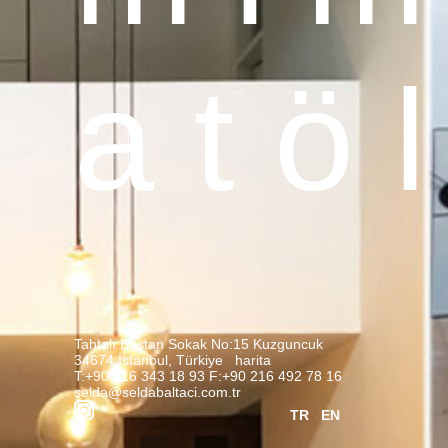
a t ö l
Tahtalı Bostan Sokak No:15 Kuzguncuk
34674 İstanbul, Türkiye
harita
T:+90 216 343 18 93 F:+90 216 492 78 16
selda@seldabaltaci.com.tr
TR
EN