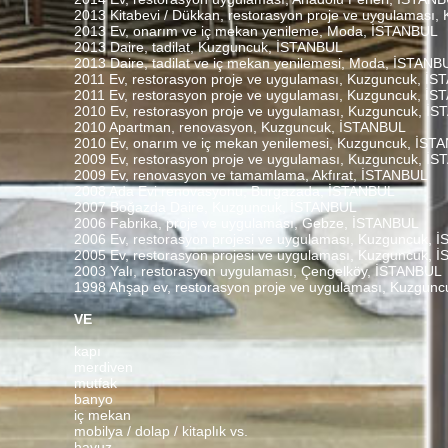
2013 Kitabevi / Dükkan, restorasyon proje ve uygulaması
2013 Ev, onarım ve iç mekan yenileme, Moda, İSTANBUL
2013 Daire, tadilat, Kuzguncuk, İSTANBUL
2013 Daire, tadilat ve iç mekan yenilemesi, Moda, İSTANB
2011 Ev, restorasyon proje ve uygulaması, Kuzguncuk, İ
2011 Ev, restorasyon proje ve uygulaması, Kuzguncuk, İ
2010 Ev, restorasyon proje ve uygulaması, Kuzguncuk, İ
2010 Apartman, renovasyon, Kuzguncuk, İSTANBUL
2010 Ev, onarım ve iç mekan yenilemesi, Kuzguncuk, İST
2009 Ev, restorasyon proje ve uygulaması, Kuzguncuk, İ
2009 Ev, renovasyon ve tamamlama, Akfırat, İSTANBUL
2008 Ada Evi renovasyonu, Burgazada, İSTANBUL
2007 Boğazda Daire, Kuzguncuk, İSTANBUL
2006 Fabrika, proje ve uygulaması, Gebze, İSTANBUL
2006 Ev, restorasyon projesi ve uygulaması, Kuzguncuk,
2005 Ev, restorasyon projesi ve uygulaması, Kuzguncuk,
2003 Yalı, restorasyon uygulaması, Çengelköy, İSTANBUL
1998 Ahşap ev, restorasyon proje ve uygulaması, Kuzgun
VE
kapı
merdiven
mutfak
banyo
iç mekan
mobilya / dolap / kitaplık vs.
havuz