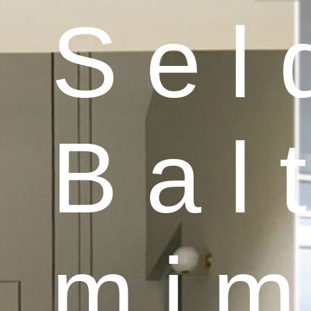
S e l 
B a l t
m i m 