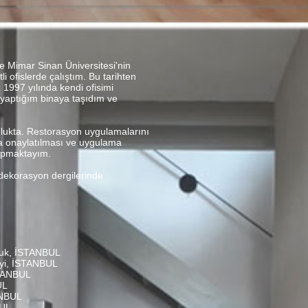
e Mimar Sinan Üniversitesi'nin
 ofislerde çalıştım. Bu tarihten
1997 yılında kendi ofisimi
 yaptığım binaya taşıdım ve
lukta. Restorasyon uygulamalarını
ına onaylatılması ve uygulama
 yapmaktayım.
dekorasyon dergilerinde
cuk, İSTANBUL
eyi, İSTANBUL
STANBUL
UL
ANBUL
BUL